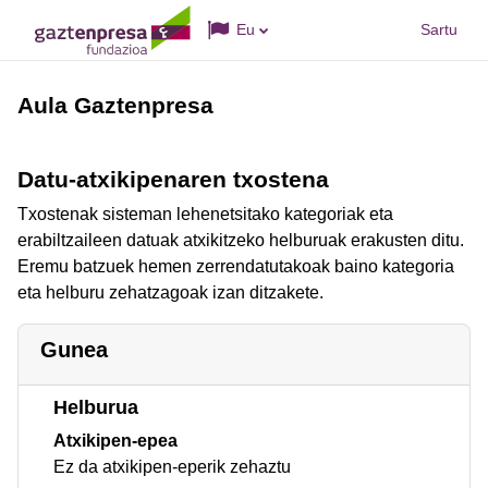
Joan eduki nagusira zuzenean
Eu
Sartu
Aula Gaztenpresa
Datu-atxikipenaren txostena
Txostenak sisteman lehenetsitako kategoriak eta
erabiltzaileen datuak atxikitzeko helburuak erakusten ditu.
Eremu batzuek hemen zerrendatutakoak baino kategoria
eta helburu zehatzagoak izan ditzakete.
Gunea
Helburua
Atxikipen-epea
Ez da atxikipen-eperik zehaztu